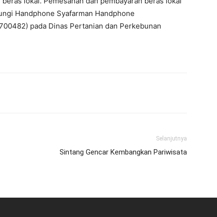
beras lokal. Pemesanan dan pembayaran beras lokal
ungi Handphone Syafarman Handphone
700482) pada Dinas Pertanian dan Perkebunan
Selanjutnya
Sintang Gencar Kembangkan Pariwisata