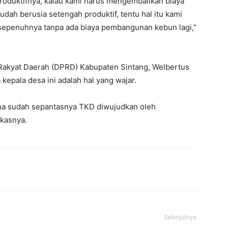
 produktifnya, kalau kami harus mengembalikan biaya
ah berusia setengah produktif, tentu hal itu kami
n sepenuhnya tanpa ada biaya pembangunan kebun lagi,”
Rakyat Daerah (DPRD) Kabupaten Sintang, Welbertus
kepala desa ini adalah hal yang wajar.
rena sudah sepantasnya TKD diwujudkan oleh
ukasnya.
Selanjutnya