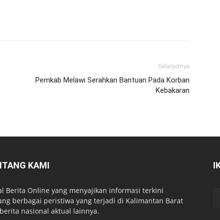
Selanjutnya
Pemkab Melawi Serahkan Bantuan Pada Korban
Kebakaran
NTANG KAMI
I
al Berita Online yang menyajikan informasi terkini
ang berbagai peristiwa yang terjadi di Kalimantan Barat
berita nasional aktual lainnya.