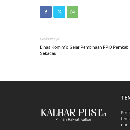
Sebelumnya
Dinas Kominfo Gelar Pembinaan PPID Pemkab
Sekadau
TE
Port
tent
dan 