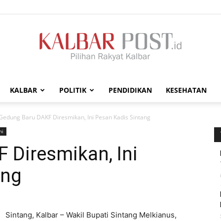
KALBAR
POLITIK
PENDIDIKAN
KESEHATAN
Kalbar
Gedung Baru DAKF Diresmikan, Ini Pesan Kadis Sintang
ni
 Diresmikan, Ini
ang
Post
Sintang, Kalbar – Wakil Bupati Sintang Melkianus,