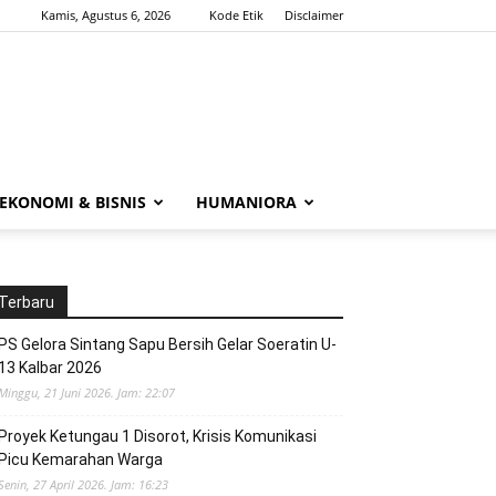
Kamis, Agustus 6, 2026
Kode Etik
Disclaimer
EKONOMI & BISNIS
HUMANIORA
Terbaru
PS Gelora Sintang Sapu Bersih Gelar Soeratin U-
13 Kalbar 2026
Minggu, 21 Juni 2026. Jam: 22:07
Proyek Ketungau 1 Disorot, Krisis Komunikasi
Picu Kemarahan Warga
Senin, 27 April 2026. Jam: 16:23