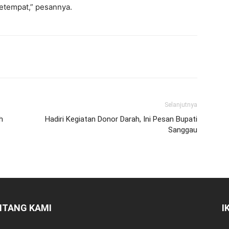
etempat,” pesannya.
Selanjutnya
h
Hadiri Kegiatan Donor Darah, Ini Pesan Bupati
Sanggau
NTANG KAMI
I