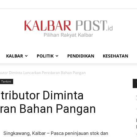
KALBAR
POLITIK
PENDIDIKAN
KESEHATAN
Kalbar
ributor Diminta Lancarkan Peredaran Bahan Pangan
Terkini
tributor Diminta
aran Bahan Pangan
Post
Singkawang, Kalbar – Pasca peninjauan stok dan