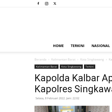
HOME
TERKINI
NASIONAL
Beranda
Kalimantan Barat
Kota Singkawang
Ka
Kalimantan Barat
Kota Singkawang
Terkini
Kapolda Kalbar Ap
Kapolres Singka
Selasa, 8 Februari 2022. Jam: 22:02