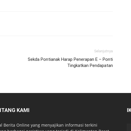
Selanjutnya
Sekda Pontianak Harap Penerapan E – Ponti
Tingkatkan Pendapatan
NTANG KAMI
I
al Berita Online yang menyajikan informasi terkini