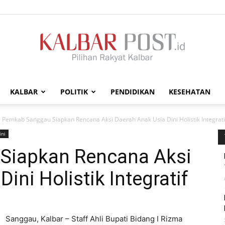
KALBAR
POLITIK
PENDIDIKAN
KESEHATAN
Kalbar
Pemkab Sanggau Siapkan Rencana Aksi Daerah Anak Usia Dini Holistik Integrati
ini
Siapkan Rencana Aksi
ini Holistik Integratif
Post
Sanggau, Kalbar – Staff Ahli Bupati Bidang I Rizma