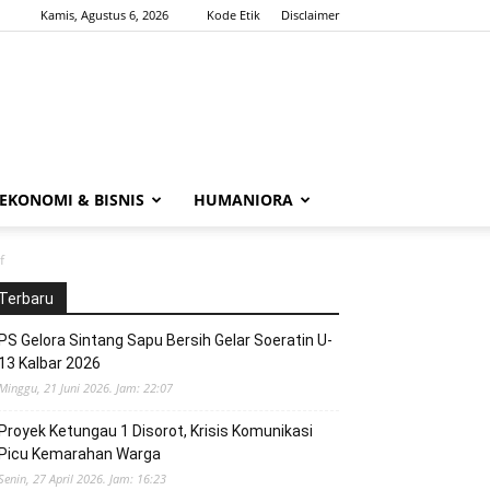
Kamis, Agustus 6, 2026
Kode Etik
Disclaimer
EKONOMI & BISNIS
HUMANIORA
f
Terbaru
PS Gelora Sintang Sapu Bersih Gelar Soeratin U-
13 Kalbar 2026
Minggu, 21 Juni 2026. Jam: 22:07
Proyek Ketungau 1 Disorot, Krisis Komunikasi
Picu Kemarahan Warga
Senin, 27 April 2026. Jam: 16:23