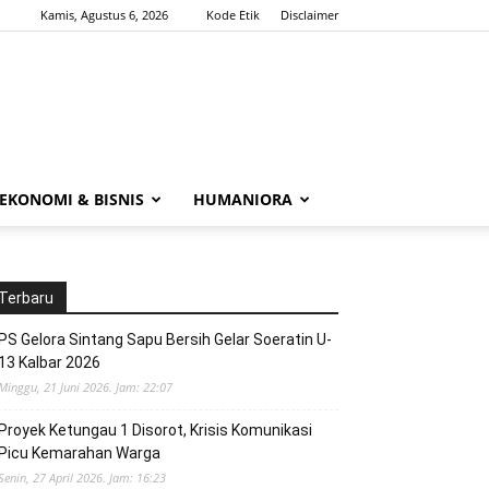
Kamis, Agustus 6, 2026
Kode Etik
Disclaimer
EKONOMI & BISNIS
HUMANIORA
Terbaru
PS Gelora Sintang Sapu Bersih Gelar Soeratin U-
13 Kalbar 2026
Minggu, 21 Juni 2026. Jam: 22:07
Proyek Ketungau 1 Disorot, Krisis Komunikasi
Picu Kemarahan Warga
Senin, 27 April 2026. Jam: 16:23