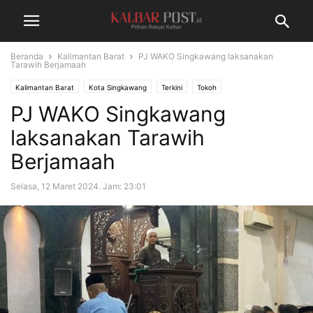
Beranda
Kalimantan Barat
PJ WAKO Singkawang laksanakan
Tarawih Berjamaah
Kalimantan Barat
Kota Singkawang
Terkini
Tokoh
PJ WAKO Singkawang
laksanakan Tarawih
Berjamaah
Selasa, 12 Maret 2024. Jam: 23:01