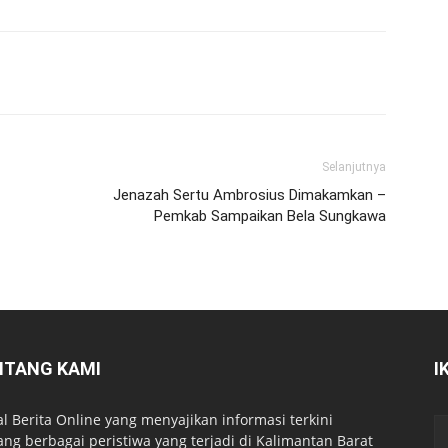
Selanjutnya
Jenazah Sertu Ambrosius Dimakamkan –
Pemkab Sampaikan Bela Sungkawa
NTANG KAMI
I
al Berita Online yang menyajikan informasi terkini
ang berbagai peristiwa yang terjadi di Kalimantan Barat