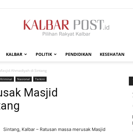
KALBAR
POLITIK
PENDIDIKAN
KESEHATAN
Kalbar
Masjid Ahmadiyah di Sintang
Kriminal
Nasional
Terkini
usak Masjid
tang
Post
Sintang, Kalbar – Ratusan massa merusak Masjid