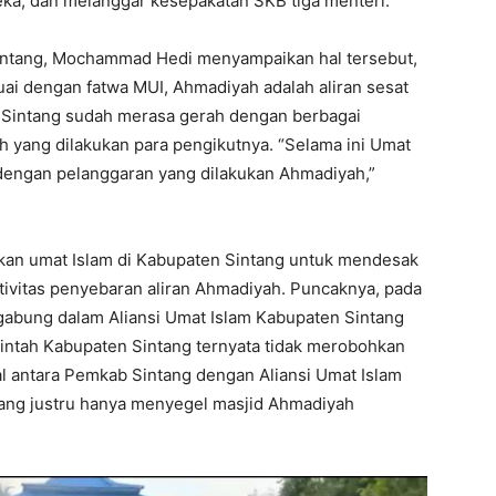
eka, dan melanggar kesepakatan SKB tiga menteri.
Sintang, Mochammad Hedi menyampaikan hal tersebut,
ai dengan fatwa MUI, Ahmadiyah adalah aliran sesat
 Sintang sudah merasa gerah dengan berbagai
ah yang dilakukan para pengikutnya. “Selama ini Umat
 dengan pelanggaran yang dilakukan Ahmadiyah,”
kan umat Islam di Kabupaten Sintang untuk mendesak
ivitas penyebaran aliran Ahmadiyah. Puncaknya, pada
gabung dalam Aliansi Umat Islam Kabupaten Sintang
rintah Kabupaten Sintang ternyata tidak merobohkan
l antara Pemkab Sintang dengan Aliansi Umat Islam
tang justru hanya menyegel masjid Ahmadiyah