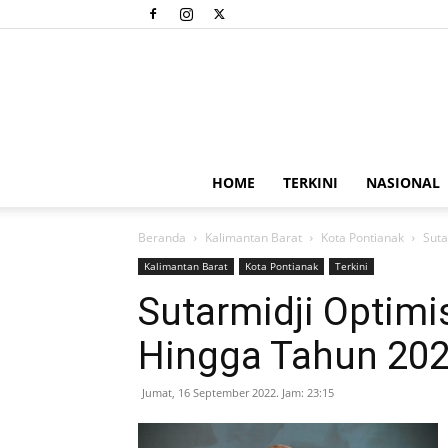
HOME
TERKINI
NASIONAL
Beranda
Kalimantan Barat
Kota Pontianak
Suta
Kalimantan Barat
Kota Pontianak
Terkini
Sutarmidji Optim
Hingga Tahun 20
Jumat, 16 September 2022. Jam: 23:15