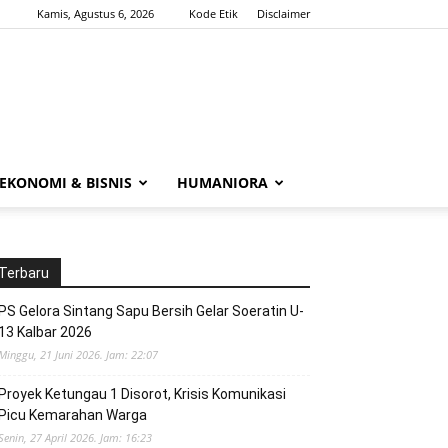
Kamis, Agustus 6, 2026
Kode Etik
Disclaimer
EKONOMI & BISNIS
HUMANIORA
Terbaru
PS Gelora Sintang Sapu Bersih Gelar Soeratin U-
13 Kalbar 2026
Minggu, 21 Juni 2026. Jam: 22:07
Proyek Ketungau 1 Disorot, Krisis Komunikasi
Picu Kemarahan Warga
Senin, 27 April 2026. Jam: 16:23