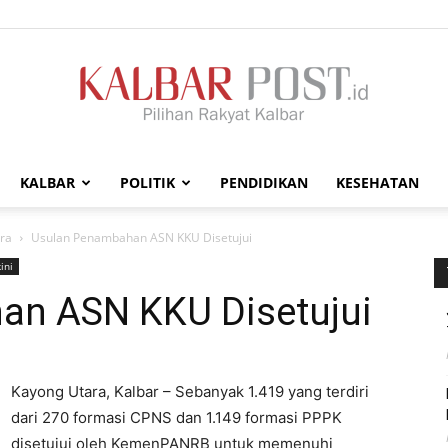
KALBAR
POLITIK
PENDIDIKAN
KESEHATAN
Kalbar
ra
Usulan Penambahan ASN KKU Disetujui
ini
an ASN KKU Disetujui
Post
Kayong Utara, Kalbar – Sebanyak 1.419 yang terdiri
dari 270 formasi CPNS dan 1.149 formasi PPPK
disetujui oleh KemenPANRB untuk memenuhi