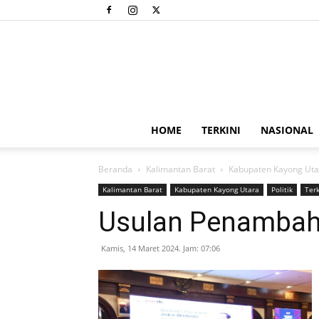
HOME
TERKINI
NASIONAL
Beranda
Kalimantan Barat
Kabupaten Kayong Uta
Kalimantan Barat
Kabupaten Kayong Utara
Politik
Terk
Usulan Penambah
Kamis, 14 Maret 2024. Jam: 07:06