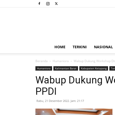
HOME
TERKINI
NASIONAL
Beranda
Humaniora
Wabup Dukung Workshop Disa
Humaniora
Kalimantan Barat
Kabupaten Ketapang
Ter
Wabup Dukung Wor
PPDI
Rabu, 21 Desember 2022. Jam: 21:17