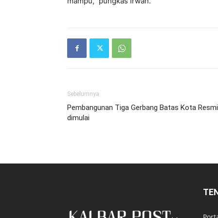
mampu,” pungkas Irwan.
Sebelumnya
Pembangunan Tiga Gerbang Batas Kota Resmi
dimulai
TE
Port