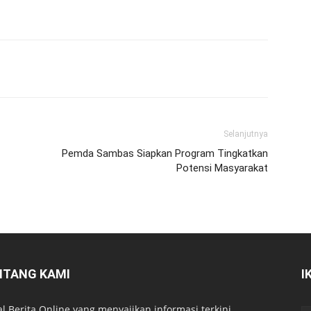
Selanjutnya
Pemda Sambas Siapkan Program Tingkatkan
Potensi Masyarakat
NTANG KAMI
I
al Berita Online yang menyajikan informasi terkini