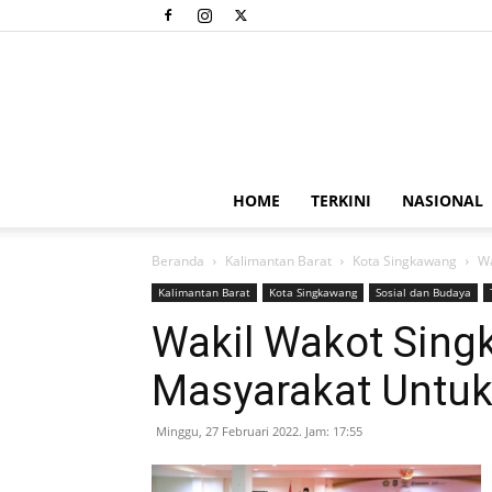
HOME
TERKINI
NASIONAL
Beranda
Kalimantan Barat
Kota Singkawang
Wa
Kalimantan Barat
Kota Singkawang
Sosial dan Budaya
Wakil Wakot Sin
Masyarakat Untu
Minggu, 27 Februari 2022. Jam: 17:55