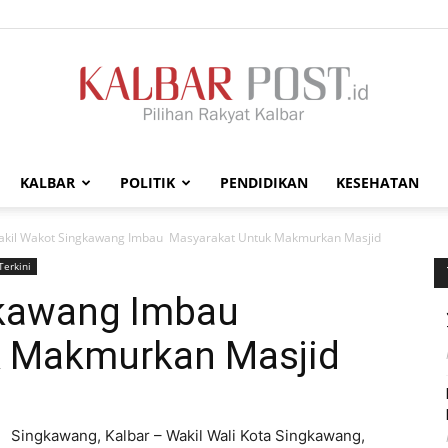
KALBAR
POLITIK
PENDIDIKAN
KESEHATAN
Kalbar
kil Wakot Singkawang Imbau Masyarakat Untuk Makmurkan Masjid
Terkini
gkawang Imbau
k Makmurkan Masjid
Post
Singkawang, Kalbar – Wakil Wali Kota Singkawang,