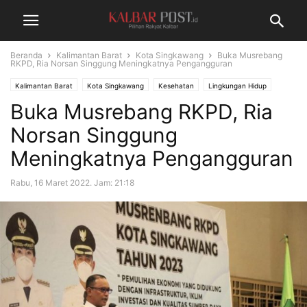
Beranda
Kalimantan Barat
Kota Singkawang
Buka Musrebang
RKPD, Ria Norsan Singgung Meningkatnya Pengangguran
Kalimantan Barat
Kota Singkawang
Kesehatan
Lingkungan Hidup
Buka Musrebang RKPD, Ria
Terkini
Norsan Singgung
Meningkatnya Pengangguran
Rabu, 16 Maret 2022. Jam: 21:18