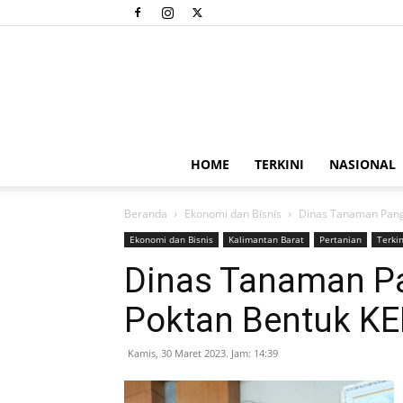
HOME
TERKINI
NASIONAL
Beranda
Ekonomi dan Bisnis
Dinas Tanaman Pang
Ekonomi dan Bisnis
Kalimantan Barat
Pertanian
Terkin
Dinas Tanaman P
Poktan Bentuk K
Kamis, 30 Maret 2023. Jam: 14:39