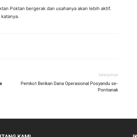
oktan Poktan bergerak dan usahanya akan lebih aktif.
 katanya.
Selanjutnya
s
Pemkot Berikan Dana Operasional Posyandu se-
Pontianak
NTANG KAMI
I