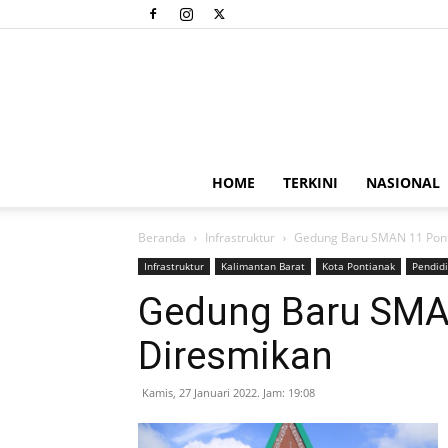
HOME
TERKINI
NASIONAL
Beranda
Infrastruktur
Gedung Baru SMAN 11 Pont
Infrastruktur
Kalimantan Barat
Kota Pontianak
Pendid
Gedung Baru SMA
Diresmikan
Kamis, 27 Januari 2022. Jam: 19:08