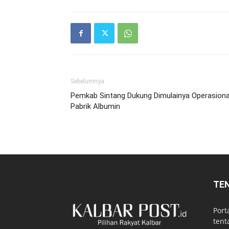
Sebelumnya
Pemkab Sintang Dukung Dimulainya Operasiona
Pabrik Albumin
TE
Port
tent