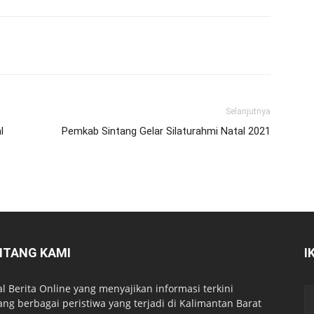
Selanjutnya
l
Pemkab Sintang Gelar Silaturahmi Natal 2021
NTANG KAMI
I
al Berita Online yang menyajikan informasi terkini
ang berbagai peristiwa yang terjadi di Kalimantan Barat