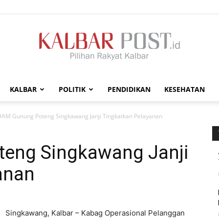
KALBAR
POLITIK
PENDIDIKAN
KESEHATAN
Kalbar
AM Gunung Poteng Singkawang Janji Tingkatkan Pelayanan
eng Singkawang Janji
anan
Post
Singkawang, Kalbar – Kabag Operasional Pelanggan