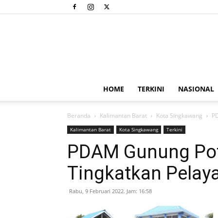
HOME
TERKINI
NASIONAL
Beranda
Kalimantan Barat
Kota Singkawang
PD
Kalimantan Barat
Kota Singkawang
Terkini
PDAM Gunung Pot
Tingkatkan Pelay
Rabu, 9 Februari 2022. Jam: 16:58