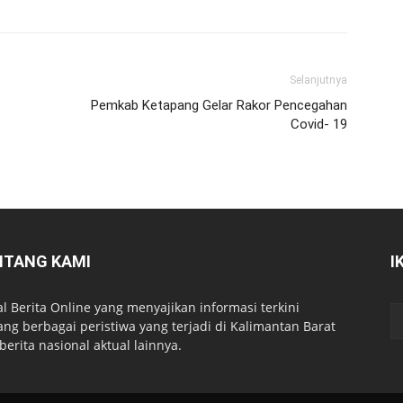
Selanjutnya
Pemkab Ketapang Gelar Rakor Pencegahan
Covid- 19
NTANG KAMI
I
al Berita Online yang menyajikan informasi terkini
ang berbagai peristiwa yang terjadi di Kalimantan Barat
berita nasional aktual lainnya.