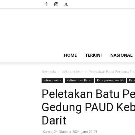
HOME
TERKINI
NASIONAL
Beranda
Infrastruktur
Peletakan Batu Pertama P
Infrastruktur
Kalimantan Barat
Kabupaten Landak
Pen
Peletakan Batu 
Gedung PAUD Keb
Darit
Kamis, 24 Oktober 2024. Jam: 21:43