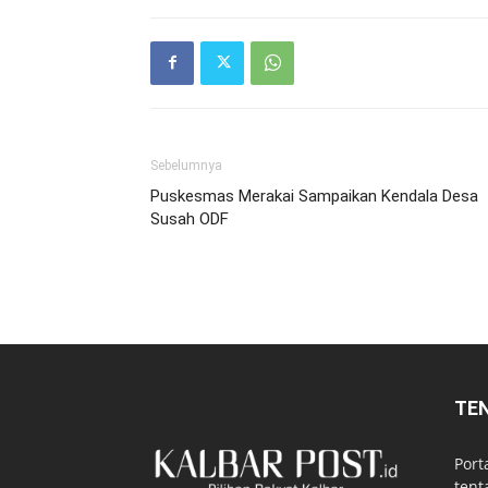
Sebelumnya
Puskesmas Merakai Sampaikan Kendala Desa
Susah ODF
TE
Port
tent