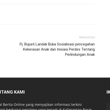
Selanjutnya
Pj. Bupati Landak Buka Sosialisasi pencegahan
Kekerasan Anak dan Inisiasi Perdes Tentang
Perlindungan Anak
NTANG KAMI
I
al Berita Online yang menyajikan informasi terkini
ang berbagai peristiwa yang terjadi di Kalimantan Barat