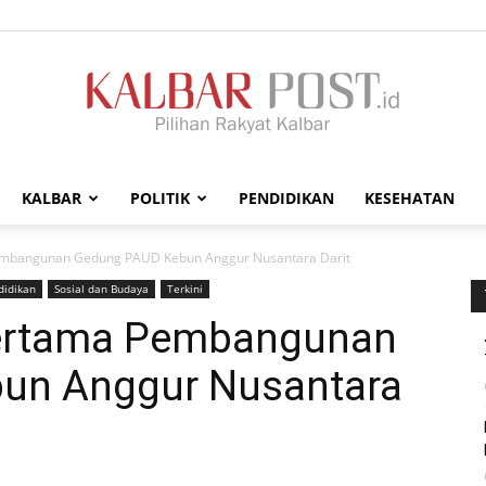
KALBAR
POLITIK
PENDIDIKAN
KESEHATAN
Kalbar
embangunan Gedung PAUD Kebun Anggur Nusantara Darit
didikan
Sosial dan Budaya
Terkini
Pertama Pembangunan
un Anggur Nusantara
Post