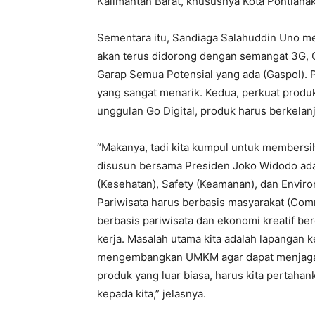
Kalimantan Barat, khususnya Kota Pontianak,
Sementara itu, Sandiaga Salahuddin Uno men
akan terus didorong dengan semangat 3G, 
Garap Semua Potensial yang ada (Gaspol). P
yang sangat menarik. Kedua, perkuat produk
unggulan Go Digital, produk harus berkelan
“Makanya, tadi kita kumpul untuk membersi
disusun bersama Presiden Joko Widodo adal
(Kesehatan), Safety (Keamanan), dan Environ
Pariwisata harus berbasis masyarakat (Co
berbasis pariwisata dan ekonomi kreatif 
kerja. Masalah utama kita adalah lapangan 
mengembangkan UMKM agar dapat menjaga k
produk yang luar biasa, harus kita pertah
kepada kita,” jelasnya.