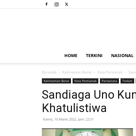
HOME
TERKINI
NASIONAL
Beranda
Kalimantan Barat
Kota Pontianak
Sand
Kalimantan Barat
Kota Pontianak
Pariwisata
Terkini
Sandiaga Uno Kun
Khatulistiwa
Kamis, 10 Maret 2022. Jam: 22:51