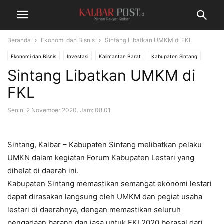
Beranda
Ekonomi dan Bisnis
Sintang Libatkan UMKM di FKL
Ekonomi dan Bisnis
Investasi
Kalimantan Barat
Kabupaten Sintang
Sintang Libatkan UMKM di
Sosial dan Budaya
Terkini
FKL
Senin, 2 November 2020. Jam: 08:01
Sintang, Kalbar – Kabupaten Sintang melibatkan pelaku
UMKN dalam kegiatan Forum Kabupaten Lestari yang
dihelat di daerah ini.
Kabupaten Sintang memastikan semangat ekonomi lestari
dapat dirasakan langsung oleh UMKM dan pegiat usaha
lestari di daerahnya, dengan memastikan seluruh
pengadaan barang dan jasa untuk FKL2020 berasal dari