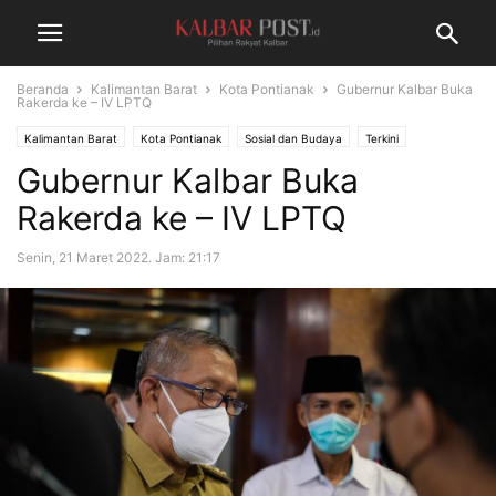
Beranda
Kalimantan Barat
Kota Pontianak
Gubernur Kalbar Buka
Rakerda ke – IV LPTQ
Kalimantan Barat
Kota Pontianak
Sosial dan Budaya
Terkini
Gubernur Kalbar Buka
Rakerda ke – IV LPTQ
Senin, 21 Maret 2022. Jam: 21:17