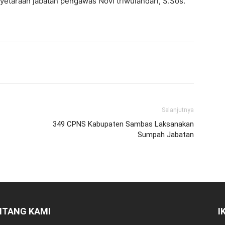
nyetaraan jabatan pengawas Novi triwulandari, S.Sos.
Selanjutnya
349 CPNS Kabupaten Sambas Laksanakan
Sumpah Jabatan
NTANG KAMI
I