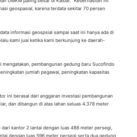
 UMKM paling besar di Kalbar. “Keberhasilan ini
masi geospasial, karena terdata sekitar 70 persen
ta informasi geospsial sampai saat ini hanya ada di
lalu kami jual ketika kami berkunjung ke daerah-
al mengatakan, pembangunan gedung baru Sucofindo
eningkatan jumlah pegawai, peningkatan kapasitas
r ini berasal dari anggaran investasi pembangunan
iar, dan dibangun di atas lahan seluas 4.378 meter
dari kantor 2 lantai dengan luas 488 meter persegi,
antai dengan luas 596 meter persegi serta dua gedung