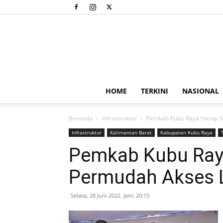
HOME
TERKINI
NASIONAL
Beranda
Infrastruktur
Pemkab Kubu Raya Harap S
Infrastruktur
Kalimantan Barat
Kabupaten Kubu Raya
Pemkab Kubu Ray
Permudah Akses 
Selasa, 28 Juni 2022. Jam: 20:15