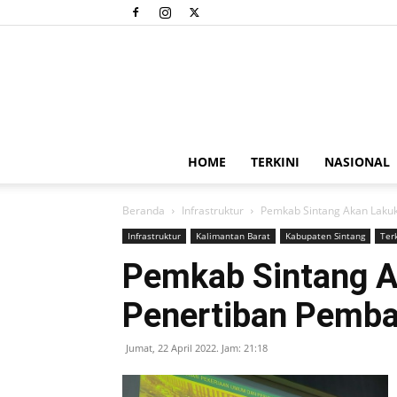
HOME
TERKINI
NASIONAL
Beranda
Infrastruktur
Pemkab Sintang Akan Laku
Infrastruktur
Kalimantan Barat
Kabupaten Sintang
Terk
Pemkab Sintang A
Penertiban Pemba
Jumat, 22 April 2022. Jam: 21:18