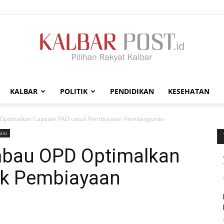
KALBAR
POLITIK
PENDIDIKAN
KESEHATAN
Kalbar
 Optimalkan Capaian PAD untuk Pembiayaan Pembangunan
ini
mbau OPD Optimalkan
uk Pembiayaan
Post