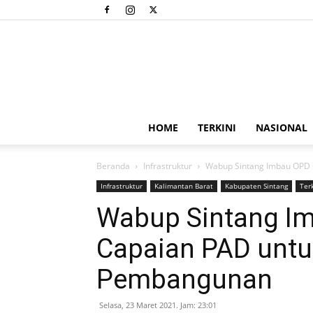
HOME
TERKINI
NASIONAL
Beranda
Infrastruktur
Wabup Sintang Imbau OPD
Infrastruktur
Kalimantan Barat
Kabupaten Sintang
Terk
Wabup Sintang I
Capaian PAD unt
Pembangunan
Selasa, 23 Maret 2021. Jam: 23:01