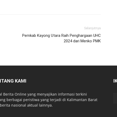
Selanjutnya
Pemkab Kayong Utara Raih Penghargaan UHC
2024 dari Menko PMK
NTANG KAMI
I
al Berita Online yang menyajikan informasi terkini
ang berbagai peristiwa yang terjadi di Kalimantan Barat
berita nasional aktual lainnya.