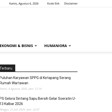
Kamis, Agustus 6, 2026
Kode Etik
Disclaimer
EKONOMI & BISNIS
HUMANIORA
Terbaru
Puluhan Karyawan SPPG di Ketapang Serang
Rumah Wartawan
Kamis, 6 Agustus 2026. Jam: 12:14
PS Gelora Sintang Sapu Bersih Gelar Soeratin U-
13 Kalbar 2026
Minggu, 21 Juni 2026. Jam: 22:07