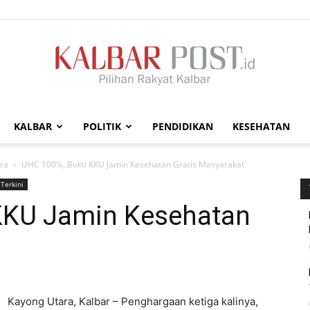
KALBAR
POLITIK
PENDIDIKAN
KESEHATAN
Kalbar
ra
UHC 100℅, Bukti KKU Jamin Kesehatan Gratis Masyarakat
Terkini
KKU Jamin Kesehatan
t
Post
Kayong Utara, Kalbar – Penghargaan ketiga kalinya,